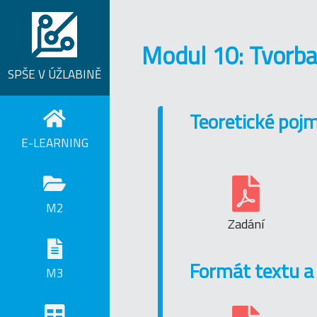
Modul 10: Tvorb
SPŠE V ÚŽLABINĚ
Teoretické poj
E-LEARNING
M2
Zadání
Formát textu a
M3