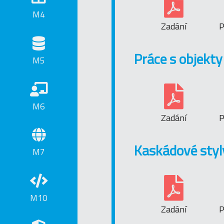
M4
Zadání
P
Práce s objekty
M5
M6
Zadání
P
Kaskádové styly
M7
M10
Zadání
P