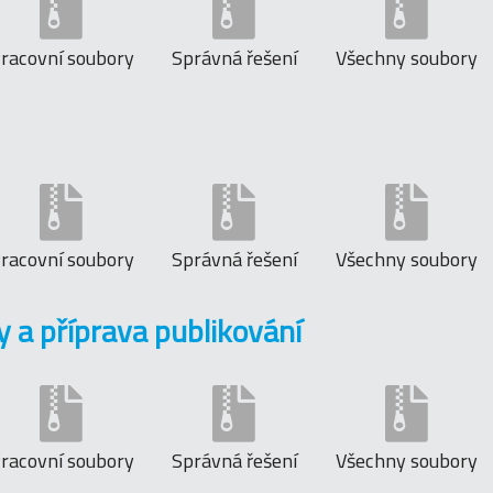
racovní soubory
Správná řešení
Všechny soubory
racovní soubory
Správná řešení
Všechny soubory
 a příprava publikování
racovní soubory
Správná řešení
Všechny soubory