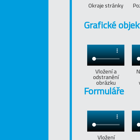
Okraje stránky
Po
Grafické objek
Vložení a
N
odstranění
obrázku
Formuláře
Vložení