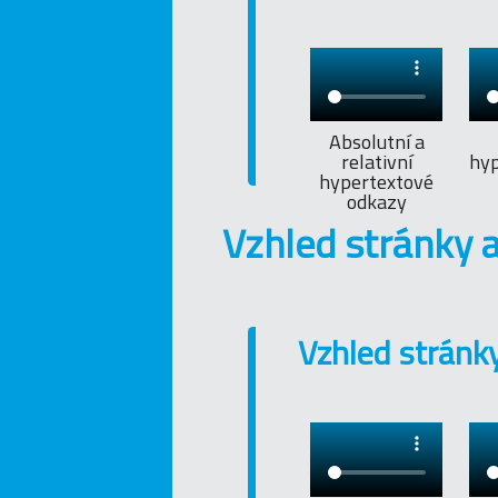
Absolutní a
relativní
hy
hypertextové
odkazy
Vzhled stránky a
Vzhled stránk