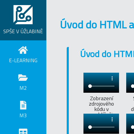
Úvod do HTML a 
SPŠE V ÚŽLABINĚ
Úvod do HTM
E-LEARNING
M2
Zobrazení
zdrojového
kódu v
prohlížeči
M3