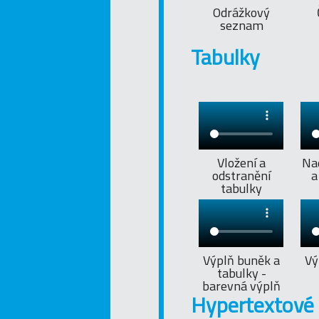
Odrážkový
seznam
Tabulky
Vložení a
Na
odstranění
a
tabulky
Výplň buněk a
Vý
tabulky -
barevná výplň
Hypertextové