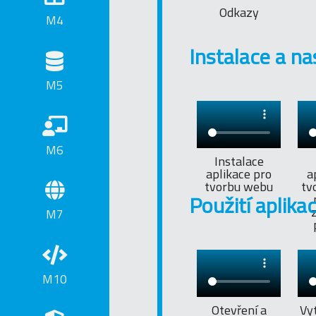
Odkazy
M4
Instalace a na
M5
M6
Instalace
aplikace pro
a
tvorbu webu
tv
Použití aplika
M7
M10
Otevření a
Vy