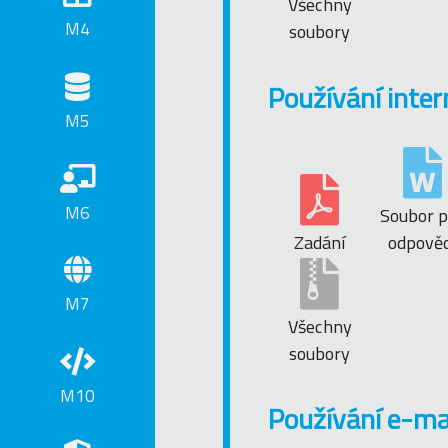
Všechny
M4
soubory
Používání inter
M5
M6
Soubor p
Zadání
odpověd
M7
Všechny
soubory
M10
Používání e-ma