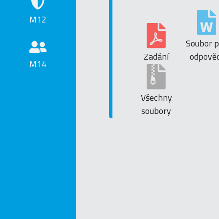
M12
Soubor p
Zadání
odpověd
M14
Všechny
soubory