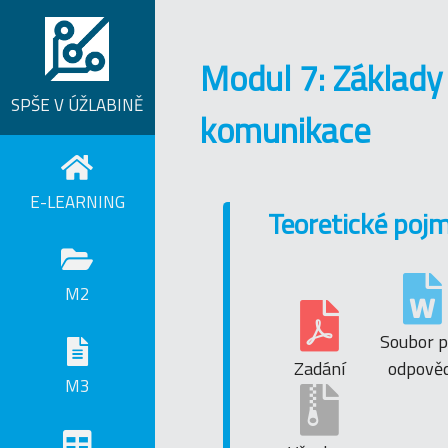
Modul 7: Základy
SPŠE V ÚŽLABINĚ
komunikace
E-LEARNING
Teoretické poj
M2
Soubor p
Zadání
odpověd
M3