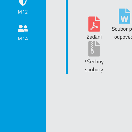
M12
Soubor p
Zadání
odpověd
M14
Všechny
soubory