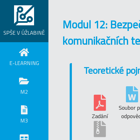
Modul 12: Bezpeč
SPŠE V ÚŽLABINĚ
komunikačních te
E-LEARNING
Teoretické po
M2
Soubor p
Zadání
odpověd
M3