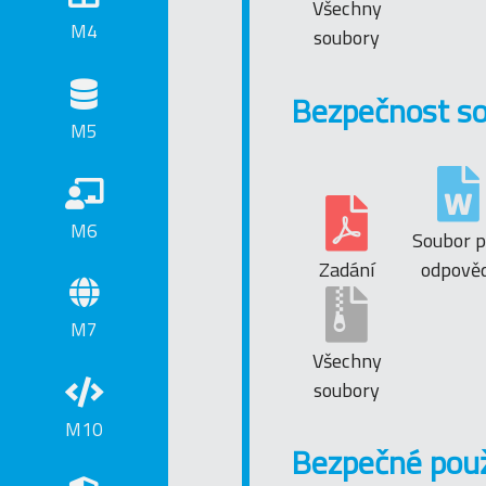
Všechny
M4
soubory
Bezpečnost so
M5
M6
Soubor p
Zadání
odpověd
M7
Všechny
soubory
M10
Bezpečné použ